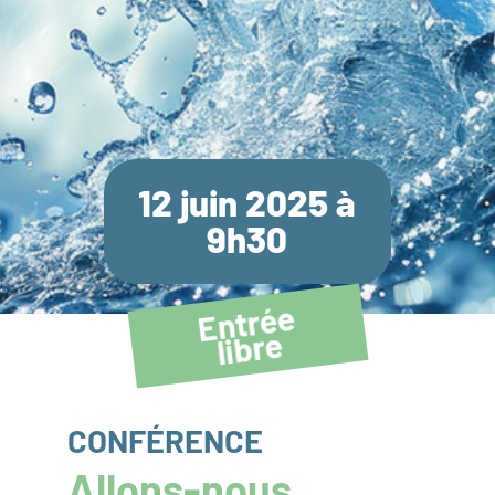
12 juin 2025 à
9h30
Entrée
li
bre
CONFÉRENCE
Allons-nous